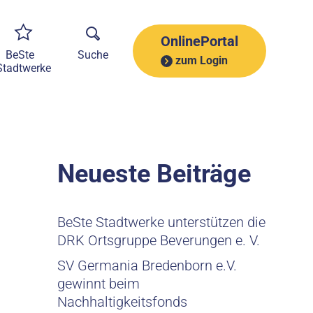
A
r
c
OnlinePortal
h
BeSte
Suche
zum Login
i
Stadtwerke
v
Neueste Beiträge
BeSte Stadtwerke unterstützen die
DRK Ortsgruppe Beverungen e. V.
SV Germania Bredenborn e.V.
gewinnt beim
Nachhaltigkeitsfonds