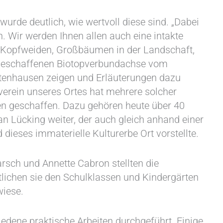
urde deutlich, wie wertvoll diese sind. „Dabei
. Wir werden Ihnen allen auch eine intakte
, Kopfweiden, Großbäumen in der Landschaft,
 geschaffenen Biotopverbundachse vom
Ottenhausen zeigen und Erläuterungen dazu
tverein unseres Ortes hat mehrere solcher
en geschaffen. Dazu gehören heute über 40
an Lücking weiter, der auch gleich anhand einer
ieses immaterielle Kulturerbe Ort vorstellte.
ch und Annette Cabron stellten die
utlichen sie den Schulklassen und Kindergärten
wiese.
edene praktische Arbeiten durchgeführt. Einige