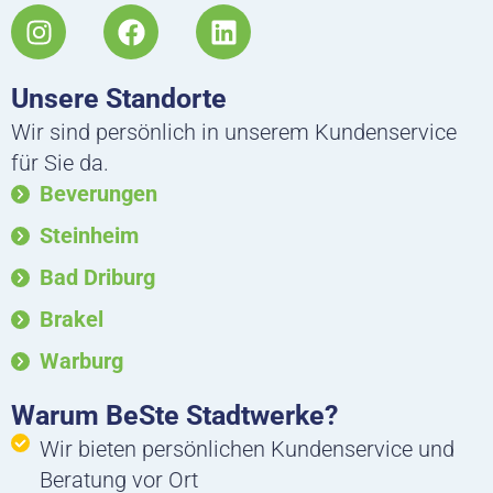
I
F
L
n
a
i
s
c
n
Unsere Standorte
t
e
k
a
b
e
Wir sind persönlich in unserem Kundenservice
g
o
d
für Sie da.
r
o
i
Beverungen
a
k
n
m
Steinheim
Bad Driburg
Brakel
Warburg
Warum BeSte Stadtwerke?
Wir bieten persönlichen Kundenservice und
Beratung vor Ort