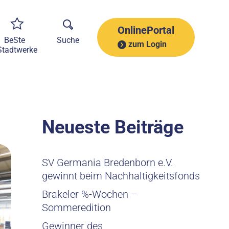
A
r
c
OnlinePortal
h
BeSte
Suche
zum Login
i
Stadtwerke
v
Neueste Beiträge
SV Germania Bredenborn e.V.
gewinnt beim Nachhaltigkeitsfonds
Brakeler %-Wochen –
Sommeredition
Gewinner des