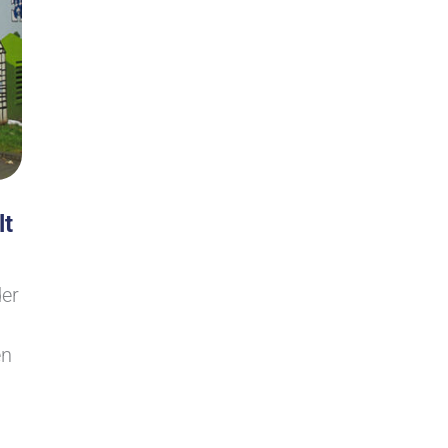
lt
der
en