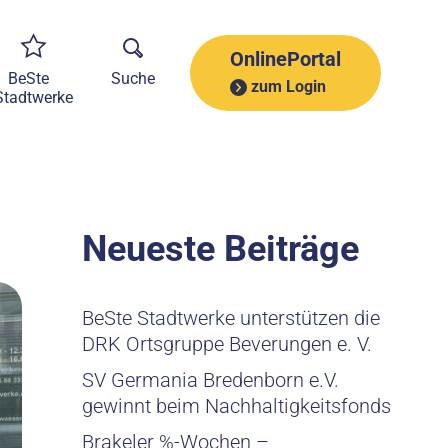
A
r
c
OnlinePortal
h
BeSte
Suche
zum Login
i
Stadtwerke
v
Neueste Beiträge
BeSte Stadtwerke unterstützen die
DRK Ortsgruppe Beverungen e. V.
SV Germania Bredenborn e.V.
gewinnt beim Nachhaltigkeitsfonds
Brakeler %-Wochen –