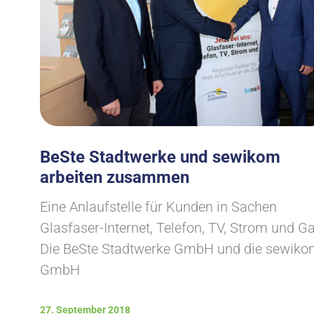
BeSte Stadtwerke und sewikom
arbeiten zusammen
Eine Anlaufstelle für Kunden in Sachen
Glasfaser-Internet, Telefon, TV, Strom und Ga
Die BeSte Stadtwerke GmbH und die sewik
GmbH
27. September 2018