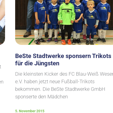
BeSte Stadtwerke sponsern Trikots
für die Jüngsten
t
Die kleinsten Kicker des FC Blau-Weiß Wese
e.V. haben jetzt neue Fußball-Trikots
en
bekommen. Die BeSte Stadtwerke GmbH
sponserte den Mädchen
5. November 2015