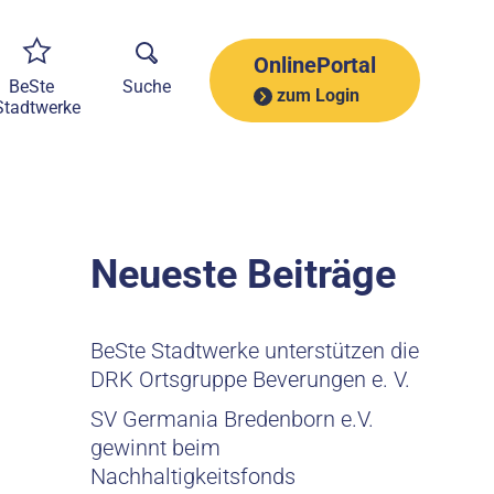
A
r
c
OnlinePortal
h
BeSte
Suche
zum Login
i
Stadtwerke
v
Neueste Beiträge
BeSte Stadtwerke unterstützen die
DRK Ortsgruppe Beverungen e. V.
SV Germania Bredenborn e.V.
gewinnt beim
Nachhaltigkeitsfonds