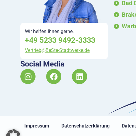
Bad 
Brak
Warb
Wir helfen Ihnen gerne.
+49 5233 9492-3333
Vertrieb@BeSte-Stadtwerke.de
Social Media
I
F
L
n
a
i
s
c
n
t
e
k
a
b
e
g
o
d
r
o
i
a
k
n
Impressum
Datenschutzerklärung
Datens
m