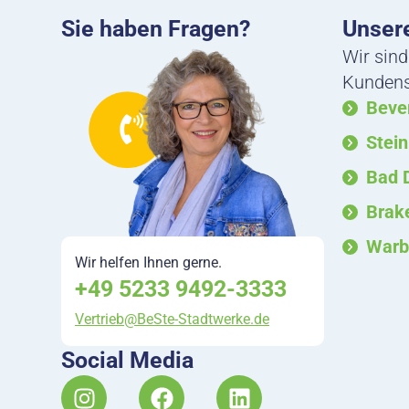
Sie haben Fragen?
Unsere
Wir sind
Kundense
Beve
Stei
Bad 
Brak
Warb
Wir helfen Ihnen gerne.
+49 5233 9492-3333
Vertrieb@BeSte-Stadtwerke.de
Social Media
I
F
L
n
a
i