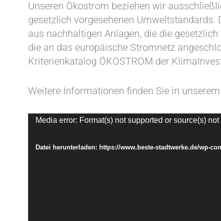
Unseren Ökostrom beziehen wir ausschließli
gesetzlich vorgesehenen Umweltstandards.
aus nachhaltigen Anlagen, die die gesetzlic
die an das europäische Stromnetz angeschlo
Kriterienkatalog ÖKOSTROM der KlimaInves
Weitere Informationen finden Sie in unserem
Video-
Media error: Format(s) not supported or source(s) not
Player
Datei herunterladen: https://www.beste-stadtwerke.de/wp-