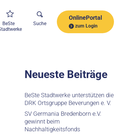
A
r
c
OnlinePortal
h
BeSte
Suche
zum Login
i
Stadtwerke
v
Neueste Beiträge
BeSte Stadtwerke unterstützen die
DRK Ortsgruppe Beverungen e. V.
SV Germania Bredenborn e.V.
gewinnt beim
Nachhaltigkeitsfonds