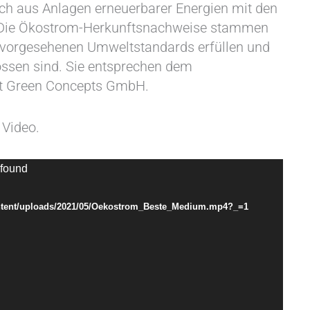
ch aus Anlagen erneuerbarer Energien mit den
 Die Ökostrom-Herkunftsnachweise stammen
h vorgesehenen Umweltstandards erfüllen und
ssen sind. Sie entsprechen dem
t Green Concepts GmbH.
 Video.
 found
content/uploads/2021/05/Oekostrom_Beste_Medium.mp4?_=1