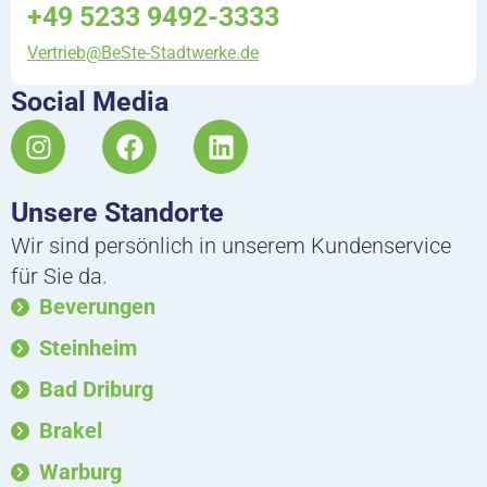
+49 5233 9492-3333
Vertrieb@BeSte-Stadtwerke.de
Social Media
I
F
L
n
a
i
s
c
n
Unsere Standorte
t
e
k
a
b
e
Wir sind persönlich in unserem Kundenservice
g
o
d
für Sie da.
r
o
i
Beverungen
a
k
n
m
Steinheim
Bad Driburg
Brakel
Warburg