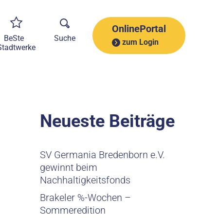
A
r
c
OnlinePortal
h
BeSte
Suche
zum Login
i
Stadtwerke
v
Neueste Beiträge
SV Germania Bredenborn e.V.
gewinnt beim
Nachhaltigkeitsfonds
Brakeler %-Wochen –
Sommeredition