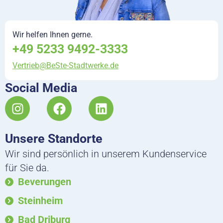
Wir helfen Ihnen gerne.
+49 5233 9492-3333
Vertrieb@BeSte-Stadtwerke.de
Social Media
I
F
L
n
a
i
s
c
n
Unsere Standorte
t
e
k
a
b
e
Wir sind persönlich in unserem Kundenservice
g
o
d
für Sie da.
r
o
i
Beverungen
a
k
n
m
Steinheim
Bad Driburg