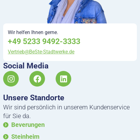
Wir helfen Ihnen gerne.
+49 5233 9492-3333
Vertrieb@BeSte-Stadtwerke.de
Social Media
I
F
L
n
a
i
s
c
n
Unsere Standorte
t
e
k
a
b
e
Wir sind persönlich in unserem Kundenservice
g
o
d
für Sie da.
r
o
i
Beverungen
a
k
n
m
Steinheim