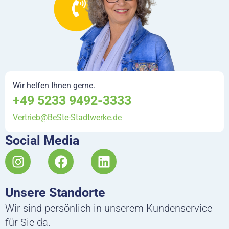
Wir helfen Ihnen gerne.
+49 5233 9492-3333
Vertrieb@BeSte-Stadtwerke.de
Social Media
I
F
L
n
a
i
s
c
n
Unsere Standorte
t
e
k
a
b
e
Wir sind persönlich in unserem Kundenservice
g
o
d
für Sie da.