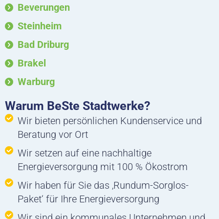
r
o
i
Beverungen
a
k
n
m
Steinheim
Bad Driburg
Brakel
Warburg
Warum BeSte Stadtwerke?
Wir bieten persönlichen Kundenservice und
Beratung vor Ort
Wir setzen auf eine nachhaltige
Energieversorgung mit 100 % Ökostrom
Wir haben für Sie das ‚Rundum-Sorglos-
Paket‘ für Ihre Energieversorgung
Wir sind ein kommunales Unternehmen und