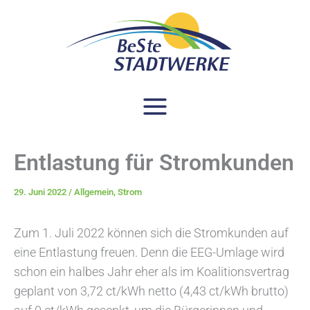
A
Zum
springen
r
Inhalt
c
springen
h
i
v
Entlastung für Stromkunden
29. Juni 2022
/
Allgemein
,
Strom
Zum 1. Juli 2022 können sich die Stromkunden auf
eine Entlastung freuen. Denn die EEG-Umlage wird
schon ein halbes Jahr eher als im Koalitionsvertrag
geplant von 3,72 ct/kWh netto (4,43 ct/kWh brutto)