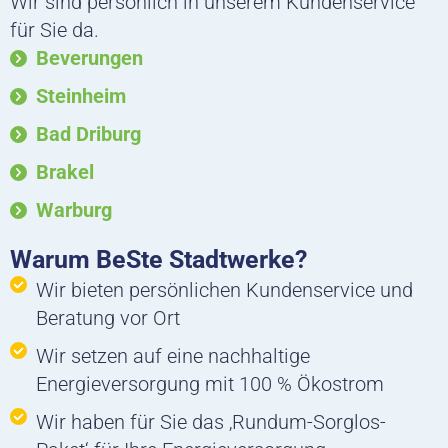
Wir sind persönlich in unserem Kundenservice
g
o
d
für Sie da.
r
o
i
Beverungen
a
k
n
m
Steinheim
Bad Driburg
Brakel
Warburg
Warum BeSte Stadtwerke?
Wir bieten persönlichen Kundenservice und
Beratung vor Ort
Wir setzen auf eine nachhaltige
Energieversorgung mit 100 % Ökostrom
Wir haben für Sie das ‚Rundum-Sorglos-