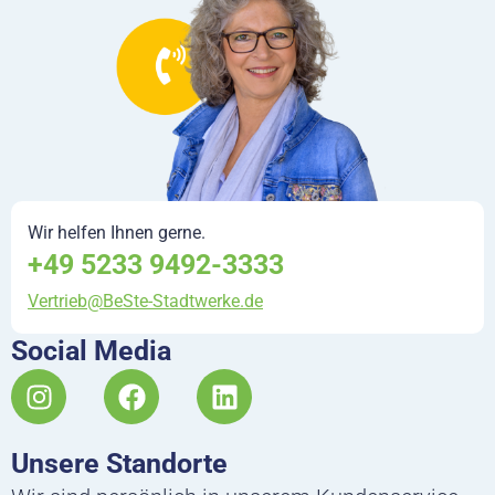
Wir helfen Ihnen gerne.
+49 5233 9492-3333
Vertrieb@BeSte-Stadtwerke.de
Social Media
I
F
L
n
a
i
s
c
n
Unsere Standorte
t
e
k
a
b
e