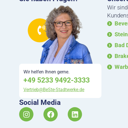
Wir sind
Kundense
Beve
Stei
Bad 
Brak
Warb
Wir helfen Ihnen gerne.
+49 5233 9492-3333
Vertrieb@BeSte-Stadtwerke.de
Social Media
I
F
L
n
a
i
s
c
n