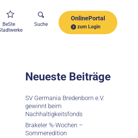
A
r
c
OnlinePortal
h
BeSte
Suche
zum Login
i
Stadtwerke
v
Neueste Beiträge
SV Germania Bredenborn e.V.
gewinnt beim
Nachhaltigkeitsfonds
Brakeler %-Wochen –
Sommeredition