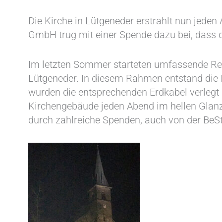
Die Kirche in Lütgeneder erstrahlt nun jeden
GmbH trug mit einer Spende dazu bei, dass d
Im letzten Sommer starteten umfassende Ren
Lütgeneder. In diesem Rahmen entstand die I
wurden die entsprechenden Erdkabel verlegt un
Kirchengebäude jeden Abend im hellen Glan
durch zahlreiche Spenden, auch von der Be