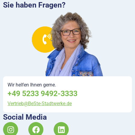
Sie haben Fragen?
Wir helfen Ihnen gerne.
+49 5233 9492-3333
Vertrieb@BeSte-Stadtwerke.de
Social Media
I
F
L
n
a
i