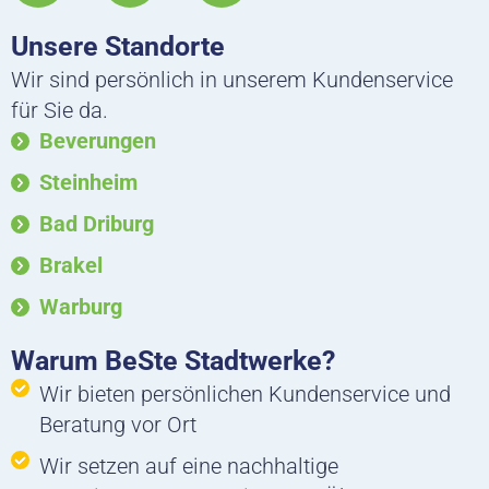
s
c
n
Unsere Standorte
t
e
k
a
b
e
Wir sind persönlich in unserem Kundenservice
g
o
d
für Sie da.
r
o
i
Beverungen
a
k
n
m
Steinheim
Bad Driburg
Brakel
Warburg
Warum BeSte Stadtwerke?
Wir bieten persönlichen Kundenservice und
Beratung vor Ort
Wir setzen auf eine nachhaltige