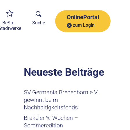
A
r
c
OnlinePortal
h
BeSte
Suche
zum Login
i
Stadtwerke
v
Neueste Beiträge
SV Germania Bredenborn e.V.
gewinnt beim
Nachhaltigkeitsfonds
Brakeler %-Wochen –
Sommeredition