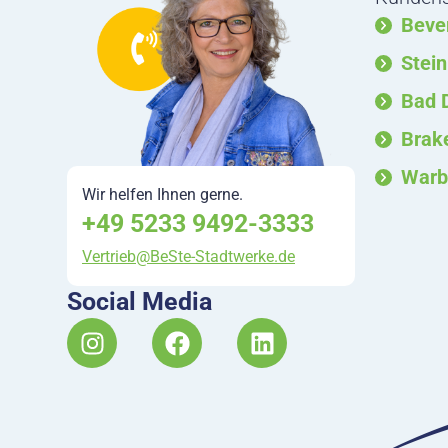
Beve
Stei
Bad 
Brak
Warb
Wir helfen Ihnen gerne.
+49 5233 9492-3333
Vertrieb@BeSte-Stadtwerke.de
Social Media
I
F
L
n
a
i
s
c
n
t
e
k
a
b
e