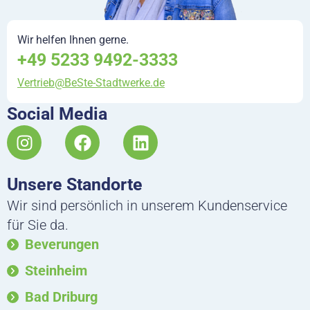
Wir helfen Ihnen gerne.
+49 5233 9492-3333
Vertrieb@BeSte-Stadtwerke.de
Social Media
I
F
L
n
a
i
s
c
n
Unsere Standorte
t
e
k
a
b
e
Wir sind persönlich in unserem Kundenservice
g
o
d
für Sie da.
r
o
i
Beverungen
a
k
n
m
Steinheim
Bad Driburg